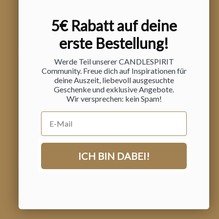
5€ Rabatt auf deine
Schneller Versand
erste Bestellung!
Versicherter Versand mit unserem Partner DHL go green
Werde Teil unserer CANDLESPIRIT
Community. Freue dich auf Inspirationen für
deine Auszeit, liebevoll ausgesuchte
Gehe zu Element 1
Gehe zu Element 2
Gehe zu Element 3
Geschenke und exklusive Angebote.
Wir versprechen: kein Spam!
E-Mail
KI ARTWORK: um die Magie und die Duftnoten visuell für
dich greifbar zu machen, haben wir uns bei dem ein oder
anderen Mood-Bild von generativer KI unterstützen lassen.
Das Produkt selbst entsteht wie immer in echter
ICH BIN DABEI!
Handarbeit.
Kundenservice