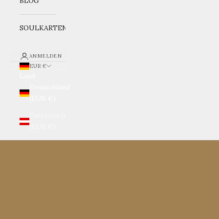
BLOG
SOULKARTEN
ANMELDEN
EUR €
Land
Deutschland
(EUR €)
Österreich
(EUR €)
Warenkorb
Dein Warenkorb ist leer
Wähle deinen Duft:
JOY OF LIFE
macht einfach gute Laune
und riecht fruchtig-frisch nach Orange & Rosmarin,
COURAGE
für Mut & Selbstvertrauen riecht frisch-herb
nach Bergamotte & Vetiver,
LOVE
für die Liebe & Selbstliebe