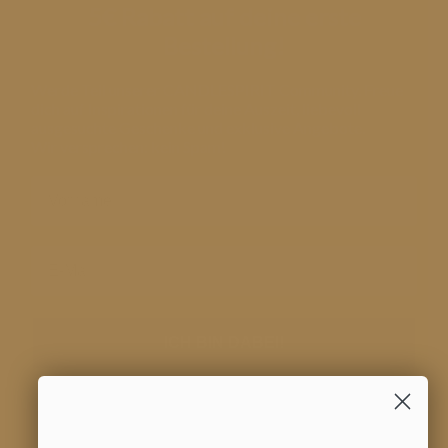
5€ Rabatt auf deine erste
Bestellung!
Werde Teil unserer CANDLESPIRIT Community. Freue
dich auf Inspirationen für deine Auszeit, liebevoll
ausgesuchte Geschenke und exklusive Angebote.
Wir versprechen: kein Spam!
E-Mail
ICH BIN DABEI!