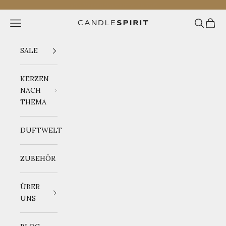
Zum Inhalt springen
⭐️5 - Versandkostenfrei ab 75€
Zurück
Vo
Menü
Suchen
Waren
CANDLESPIRIT
SALE
KERZEN
NACH
THEMA
DUFTWELT
ZUBEHÖR
ÜBER
UNS