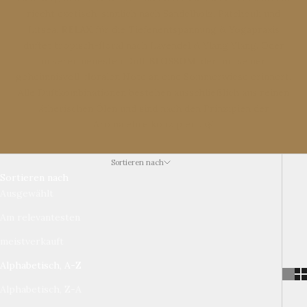
riecht exotisch-sinnlich nach Sandelholz, Patchouli und
Litsea.
RELAX
für die Tiefenentspannung & Yogapraxis
duftet tropisch-floral nach Lavendel & Ylang Ylang. Oder
unseren neuesten Duft
BLOSSOM
, der mit seiner
geheimnisvoll-floralen Note an eine Sommerwiese erinnert.
Alle Duftkombinationen bestehen ausschließlich aus reinen
ätherischen Ölen und sind nach den Prinzipien der
Aromalehre konzipiert. 🌿
Sortieren nach
Sortieren nach
Ausgewählt
Am relevantesten
meistverkauft
Alphabetisch, A-Z
Alphabetisch, Z-A