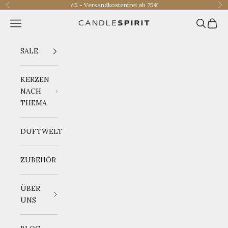
Zum Inhalt springen
⭐️5 - Versandkostenfrei ab 75€
Zurück
Vo
Menü
Suchen
Waren
CANDLESPIRIT
SALE
KERZEN
NACH
THEMA
DUFTWELT
ZUBEHÖR
ÜBER
UNS