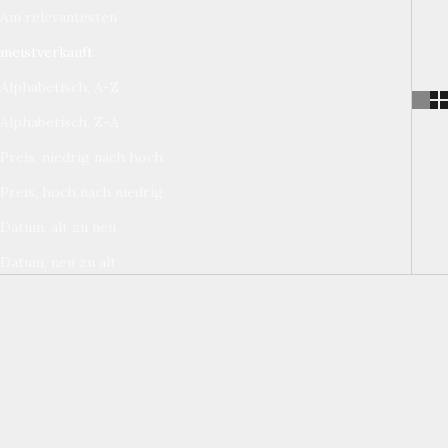
Am relevantesten
meistverkauft
Alphabetisch, A-Z
Alphabetisch, Z-A
Preis, niedrig nach hoch
Preis, hoch nach niedrig
Datum, alt zu neu
Datum, neu zu alt