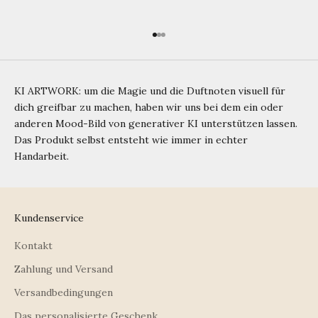
Gehe zu Element 1
Gehe zu Element 2
Gehe zu Element 3
KI ARTWORK: um die Magie und die Duftnoten visuell für
dich greifbar zu machen, haben wir uns bei dem ein oder
anderen Mood-Bild von generativer KI unterstützen lassen.
Das Produkt selbst entsteht wie immer in echter
Handarbeit.
Kundenservice
Kontakt
Zahlung und Versand
Versandbedingungen
Das personalisierte Geschenk